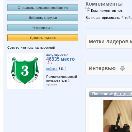
Комплименты
Отправить приватное сообщение
Комплиментов нет.
Вы не авторизованы! Чтоб
Добавить в друзья
Игнорировать
Сделать подарок
Метки лидеров
Совместная покупка: взрослый
популярность:
46535 место
-4 ↓
Интервью
рейтинг
311
?
Привилегированный
пользователь
3
уровня
Последние
фотогра