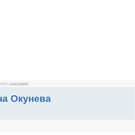
статус
«трастовый»
а Окунева