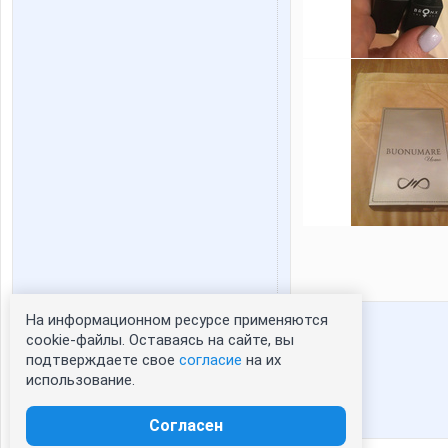
На информационном ресурсе применяются
Статистика портрета:
cookie-файлы. Оставаясь на сайте, вы
подтверждаете свое
согласие
на их
сейчас просматривают портрет - 0
использование.
зарегистрированные пользователи
посетившие портрет за 7 дней - 0
Согласен