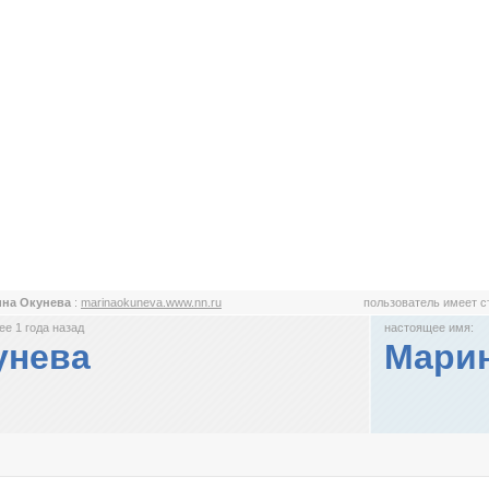
ина Окунева
:
marinaokuneva.www.nn.ru
пользователь имеет 
е 1 года назад
настоящее имя:
унева
Марин